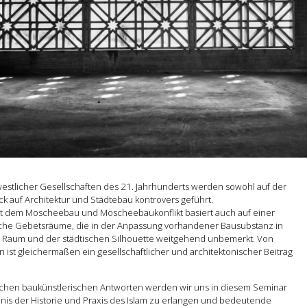
stlicher Gesellschaften des 21. Jahrhunderts werden sowohl auf der
ick auf Architektur und Städtebau kontrovers geführt.
 mit dem Moscheebau und Moscheebaukonflikt basiert auch auf einer
sche Gebetsräume, die in der Anpassung vorhandener Bausubstanz in
en Raum und der städtischen Silhouette weitgehend unbemerkt. Von
st gleichermaßen ein gesellschaftlicher und architektonischer Beitrag
ichen baukünstlerischen Antworten werden wir uns in diesem Seminar
dnis der Historie und Praxis des Islam zu erlangen und bedeutende