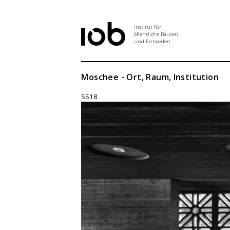
Institut für
öffentliche Bauten
und Entwerfen
Institut
Moschee - Ort, Raum, Institution
SS18
Aktuelles
Entwurf
Seminar
Abschlussarbeiten