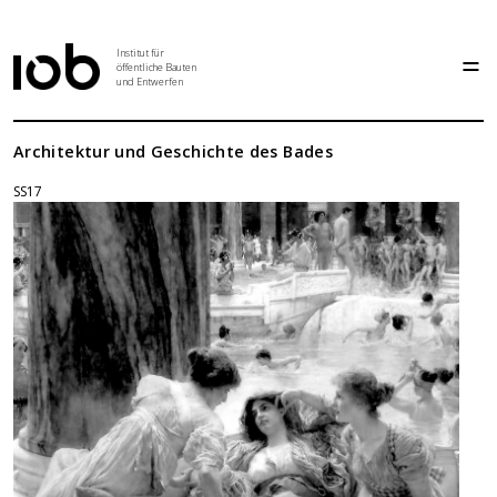
Institut für
öffentliche Bauten
und Entwerfen
Institut
Architektur und Geschichte des Bades
SS17
Aktuelles
Entwurf
Seminar
Abschlussarbeiten
Grundlehre