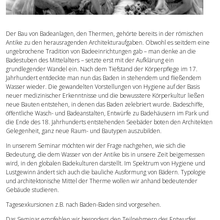
Forschung
Der Bau von Badeanlagen, den Thermen, gehörte bereits in der römischen
Publikationen
Antike zu den herausragenden Architekturaufgaben. Obwohl es seitdem eine
ungebrochene ­Tradition von Badeeinrichtungen gab – man denke an die
Badestuben des Mittel­alters – setzte erst mit der Aufklärung ein
Kontakt
grundlegender Wandel ein. Nach dem Tiefstand der Körperpflege im 17.
Jahrhundert entdeckte man nun das Baden in stehendem und fließendem
Wasser wieder. Die gewandelten Vorstellungen von Hygiene auf der Basis
neuer medizinischer Erkenntnisse und die bewusstere Körperkultur ließen
neue Bauten entstehen, in denen das Baden zelebriert wurde. Badeschiffe,
öffentliche Wasch- und Badeanstalten, Entwürfe zu Badehäusern im Park und
die Ende des 18. Jahrhunderts entstehenden Seebäder boten den Architekten
Gelegenheit, ganz neue Raum- und Bautypen auszubilden.
In unserem Seminar möchten wir der Frage nachgehen, wie sich die
Bedeutung, die dem Wasser von der Antike bis in unsere Zeit beigemessen
wird, in den globalen Bade­kulturen darstellt. Im Spektrum von Hygiene und
Lustgewinn ändert sich auch die bauliche Ausformung von Bädern. Typologie
und architektonische Mittel der Therme wollen wir anhand bedeutender
Gebäude studieren.
Tagesexkursionen z.B. nach Baden-Baden sind vorgesehen.
Das Seminar empfehlen wir besonders den Teilnehmern des Entwurfes