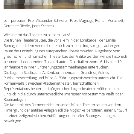
Forschung
Lehrpersonen: Prof. Alexander Schwarz - Fabio Magnago, Roman Morschett,
Publikationen
Dorothee Riedle, Jonas Schneck
Wie kommt das Theater zu seinem Haus?
Die frühen Theaterbauten, die vor allem in der Lombardei, der Emilia
Kontakt
Romagna und dem Veneto heute noch zu sehen sind, spiegeln auf engem
Raum die Entstehung des europäischen Theaters wider. Ausgehend vom
griechischen und römischen Theaterbau der Antike werden wir die historisch
besonders bedeutenden Theaterbauten Oberitaliens vom 16. bis zum 19.
Jahrhundert in ihren Entstehungszusammenhängen untersuchen.
Die Lage im Stadtraum, Außenbau, Innenraum, Grundriss, Aufriss,
Publikumsverteilung und frühe Aufführungspraxis werden untersucht. Die
Formenvielfalt zwischen Akademietheater, herrschaftlichen
Repräsentationstheater und bürgerlichen Logentheatern eröffnet einen
Einblick in die durch unterschiedliche Interessen vorbestimmte Vielfalt der
Raumanlagen.
Die Kenntnis des Formenreichtums jener frühen Theaterbauten vor dem
Hintergrund der antiken Anlagen soll die Möglichkeit eröffnen, einen Entwurf
für einen zeitgenössischen Aufführungsort in freier Raumgestaltung zu
bewältigen.