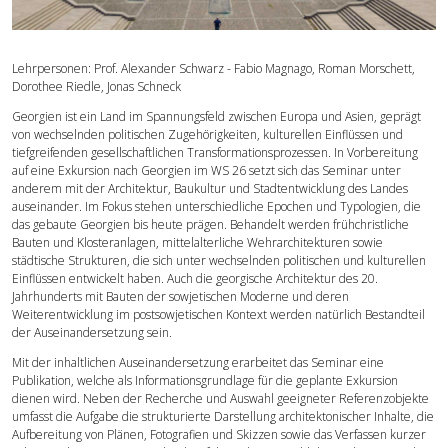
Forschung
Lehrpersonen: Prof. Alexander Schwarz - Fabio Magnago, Roman Morschett,
Publikationen
Dorothee Riedle, Jonas Schneck
Georgien ist ein Land im Spannungsfeld zwischen Europa und Asien, geprägt
von wechselnden politischen Zugehörigkeiten, kulturellen Einflüssen und
Kontakt
tiefgreifenden gesellschaftlichen Transformationsprozessen. In Vorbereitung
auf eine Exkursion nach Georgien im WS 26 setzt sich das Seminar unter
anderem mit der Architektur, Baukultur und Stadtentwicklung des Landes
auseinander. Im Fokus stehen unterschiedliche Epochen und Typologien, die
das gebaute Georgien bis heute prägen. Behandelt werden frühchristliche
Bauten und Klosteranlagen, mittelalterliche Wehrarchitekturen sowie
städtische Strukturen, die sich unter wechselnden politischen und kulturellen
Einflüssen entwickelt haben. Auch die georgische Architektur des 20.
Jahrhunderts mit Bauten der sowjetischen Moderne und deren
Weiterentwicklung im postsowjetischen Kontext werden natürlich Bestandteil
der Auseinandersetzung sein.
Mit der inhaltlichen Auseinandersetzung erarbeitet das Seminar eine
Publikation, welche als Informationsgrundlage für die geplante Exkursion
dienen wird. Neben der Recherche und Auswahl geeigneter Referenzobjekte
umfasst die Aufgabe die strukturierte Darstellung architektonischer Inhalte, die
Aufbereitung von Plänen, Fotografien und Skizzen sowie das Verfassen kurzer