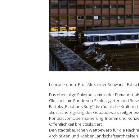
Grundlehre
Forschung
Publikationen
Kontakt
Lehrpersonen: Prof. Alexander Schwarz - Fabio
Das ehemalige Paketpostamt in der Ehmannstraße s
Gleisbett am Rande von Schlossgarten und Rosen
Bartóks „Blaubarts Burg“ die räumliche Kraft und
akustische Eignung des Gebäudes als zeitgenöss
Kontext von Opernsanierung, Interim und Konzerts
Öffentlichkeit breit diskutiert.
Den städtebaulichen Wettbewerb für die Nachnu
Architekten und Koeber Landschaftsarchitekten 