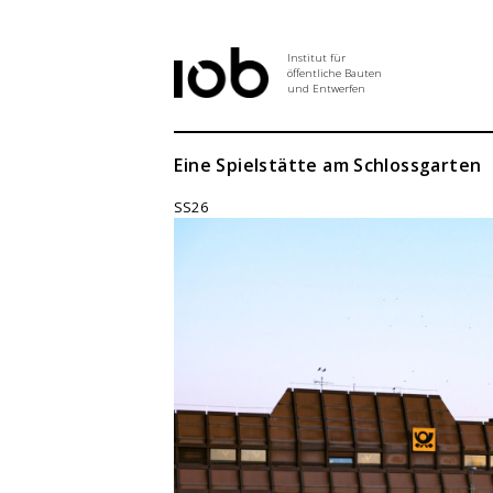
Institut für
öffentliche Bauten
und Entwerfen
Institut
Eine Spielstätte am Schlossgarten
SS26
Aktuelles
Entwurf
Seminar
Abschlussarbeiten