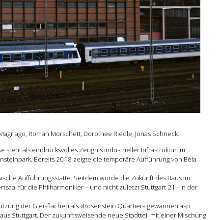
 Magnago, Roman Morschett, Dorothee Riedle, Jonas Schneck
teht als eindrucksvolles Zeugnis industrieller Infrastruktur im
steinpark. Bereits 2018 zeigte die temporäre Aufführung von Béla
ische Aufführungsstätte. Seitdem wurde die Zukunft des Baus im
aal für die Philharmoniker – und nicht zuletzt Stuttgart 21 - in der
tzung der Gleisflächen als «Rosenstein Quartier» gewannen asp
aus Stuttgart. Der zukunftsweisende neue Stadtteil mit einer Mischung