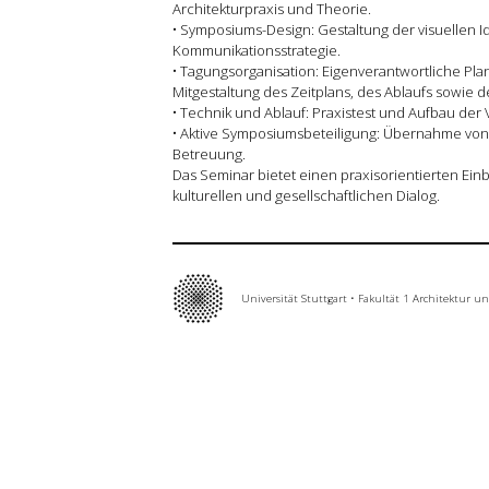
Grundlehre
Architekturpraxis und Theorie.
• Symposiums-Design: Gestaltung der visuellen Ide
Kommunikationsstrategie.
Forschung
• Tagungsorganisation: Eigenverantwortliche P
Mitgestaltung des Zeitplans, des Ablaufs sowie d
• Technik und Ablauf: Praxistest und Aufbau der 
• Aktive Symposiumsbeteiligung: Übernahme vo
Publikationen
Betreuung.
Das Seminar bietet einen praxisorientierten Einb
kulturellen und gesellschaftlichen Dialog.
Kontakt
Universität Stuttgart
•
Fakultät 1 Architektur u