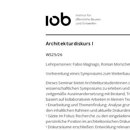
Institut für
öffentliche Bauten
und Entwerfen
Institut
Architekturdiskurs I
WS25/26
Aktuelles
Lehrpersonen: Fabio Magnago, Roman Morschett
Vorbereitung eines Symposiums zum Weiterba
Entwurf
Dieses Seminar bietet Architekturstudentinnen 
wissenschaftlichen Symposiums zu erleben und a
zeitgemäße Auseinandersetzung mit Bestand, Tr
Seminar
basiert auf kollaborativem Arbeiten in kleinen
• Einarbeitung und Themenfindung: Analyse g
den inhaltlichen Rahmen und aktuelle Diskurslin
Abschlussarbeiten
• Gäste im Fokus: Recherche zu den eingeladene
persönliche Position im architektonischen Diskur
• Diskursräume erschließen: Entwicklung relevan