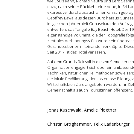
wie Louis Kahn, Richard Neutra und Eero Saarin
dazu, nach seiner Rückkehr eine neue, in Sri La
expressive, durchaus auch amerikanisch gepräg
Geoffrey Bawa, aus dessen Büro heraus Gunaseka
Im gleichen Jahr erhielt Gunasekara den Auftra
entwerfen: das Tangalle Bay Beach Hotel. Der 197
eigenständige Volumina, die der Topografie folg
zentrales Verbindungsstück wurde ein überdacht
Geschossebenen miteinander verknüpfte. Dieser
Seit 2017 ist das Hotel verlassen.
Auf dem Grundstück soll in diesem Semester ei
Organisation engagiert sich über ein umfassende
Techniken, natürlicher Heilmethoden sowie Tanz
die lokale Bevölkerung, der kostenlose Bildung
Wirtschaftskreisläufe angeboten werden. Ihr Ziel
Gemeinschaft als auch Tourist:innen offensteht.
Jonas Kuschwald, Amelie Ploetner
Christin Broghammer, Felix Ladenburger