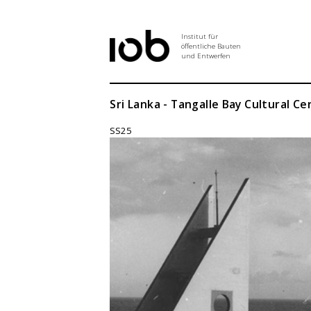
Institut für
öffentliche Bauten
und Entwerfen
Institut
Sri Lanka - Tangalle Bay Cultural Ce
SS25
Aktuelles
Entwurf
Seminar
Abschlussarbeiten