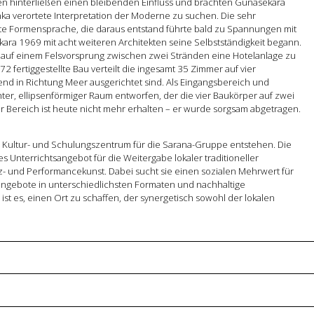
en hinterließen einen bleibenden Einfluss und brachten Gunasekara
nka verortete Interpretation der Moderne zu suchen. Die sehr
te Formensprache, die daraus entstand führte bald zu Spannungen mit
ra 1969 mit acht weiteren Architekten seine Selbstständigkeit begann.
g, auf einem Felsvorsprung zwischen zwei Stränden eine Hotelanlage zu
2 fertiggestellte Bau verteilt die ingesamt 35 Zimmer auf vier
end in Richtung Meer ausgerichtet sind. Als Eingangsbereich und
er, ellipsenförmiger Raum entworfen, der die vier Baukörper auf zwei
 Bereich ist heute nicht mehr erhalten – er wurde sorgsam abgetragen.
n Kultur- und Schulungszentrum für die Sarana-Gruppe entstehen. Die
s Unterrichtsangebot für die Weitergabe lokaler traditioneller
- und Performancekunst. Dabei sucht sie einen sozialen Mehrwert für
sangebote in unterschiedlichsten Formaten und nachhaltige
 ist es, einen Ort zu schaffen, der synergetisch sowohl der lokalen