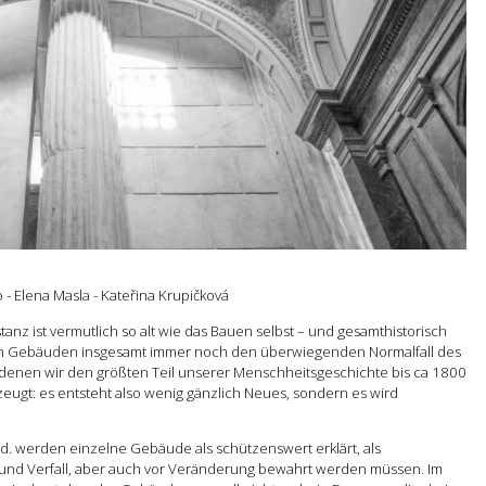
- Elena Masla - Kateřina Krupičková
z ist vermutlich so alt wie das Bauen selbst – und gesamthistorisch
en Gebäuden insgesamt immer noch den überwiegenden Normalfall des
n denen wir den größten Teil unserer Menschheitsgeschichte bis ca 1800
ugt: es entsteht also wenig gänzlich Neues, sondern es wird
. werden einzelne Gebäude als schützenswert erklärt, als
s und Verfall, aber auch vor Veränderung bewahrt werden müssen. Im