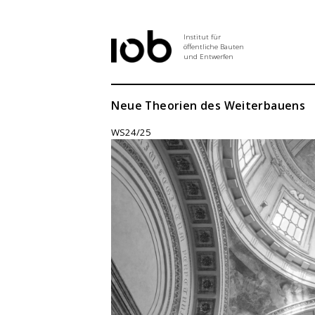
Institut für
öffentliche Bauten
und Entwerfen
Institut
Neue Theorien des Weiterbauens
WS24/25
Aktuelles
Entwurf
Seminar
Abschlussarbeiten