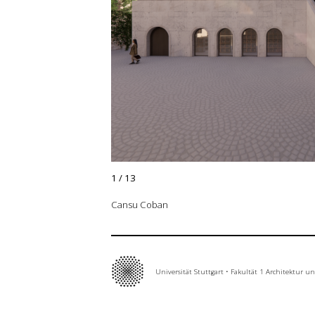
Grundlehre
Forschung
Publikationen
Kontakt
1
/
13
Cansu Coban
Universität Stuttgart
•
Fakultät 1 Architektur u