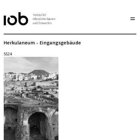
Institut für
öffentliche Bauten
und Entwerfen
Institut
Herkulaneum - Eingangsgebäude
SS24
Aktuelles
Entwurf
Seminar
Abschlussarbeiten
Grundlehre