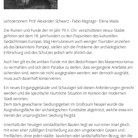
Forschung
Lehrpersonen: Prof. Alexander Schwarz - Fabio Magnago - Elena Masla
Publikationen
Die Ruinen und Funde der im Jahr 79 n. Chr. verschütteten Vesuv-Städte
gehören seit dem 18. Jahrhundert zu den Fixpunkten des kulturellen
Gedächtnisses Europas. Mag Herculaneum auch weniger Touristen anziehen
Kontakt
als das bekanntere Pompeji, stellen sich die Probleme der archäologischen
Erforschung und des Schutzes jedoch sehr ähnlich dar.
Auch hier gilt es die antiken Funde mit den Bedürfnissen des Massentourismus
zu vermählen und sich dem Paradox zu stellen, dass vergangene Artefakte am
sichersten sind, wenn sie nicht ausgegraben werden; wer dennoch ausgräbt,
muss auch dauerhaft konservieren.
Ein neues Eingangsgebäude und Schaulager soll diesen Anforderungen gerecht
werden und die spezifische räumliche Situation im Kontext der modernen
Stadt verorten.
Dem stark gewachsene Siedlungsgebiet im Großraum Neapel wurde die
Ausgrabungsfläche der archäologischen Fundstätte abgetrotzt, welche etwa ein
Viertel der ursprünglichen Siedlung freigibt.
Innerhalb der heutigen vorstädtischen Bauten liegt sie nun einer Insel gleich,
mit einer eher zufälligen Erschließung aus den umgebenden Gassen und
Freiflächen, ohne jeden städte- baulichen oder landschaftlichen Bezug, der die