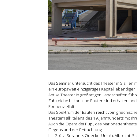
Grundlehre
Forschung
Publikationen
Kontakt
Das Seminar untersucht das Theater in Sizilien 
ein europaweit einzigartiges Kapitel lebendiger
Antike Theater in großartigen Landschaften fü
Zahlreiche historische Bauten sind erhalten u
Formenvielfalt.
Das Spektrum der Bauten reicht vom griechische
Theatern all‘ Italiana des 19. Jahrhunderts mit 
Auch die Opera dei Pupi, das Marionettentheater 
Gegenstand der Betrachtung.
Lit: Grötz, Susanne; Quecke, Ursula; Albrecht, Si