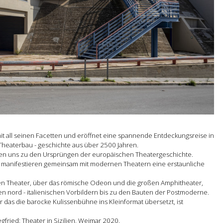
mit all seinen Facetten und eröffnet eine spannende Entdeckungsreise in
 Theaterbau - geschichte aus über 2500 Jahren.
hren uns zu den Ursprüngen der europäischen Theatergeschichte.
nd manifestieren gemeinsam mit modernen Theatern eine erstaunliche
n Theater, über das römische Odeon und die großen Amphitheater,
Ihren nord - italienischen Vorbildern bis zu den Bauten der Postmoderne.
das die barocke Kulissenbühne ins Kleinformat übersetzt, ist
egfried: Theater in Sizilien, Weimar 2020.