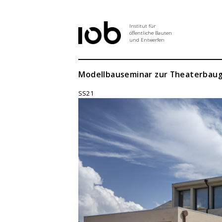
Institut für
öffentliche Bauten
und Entwerfen
Institut
Modellbauseminar zur Theaterbauge
SS21
Aktuelles
Entwurf
Seminar
Abschlussarbeiten