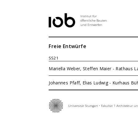
Institut für
öffentliche Bauten
und Entwerfen
Institut
Freie Entwürfe
SS21
Aktuelles
Mariella Weber, Steffen Maier - Rathaus 
Johannes Pfaff, Elias Ludwig - Kurhaus Bü
Entwurf
Seminar
Universität Stuttgart
•
Fakultät 1 Architektur u
Abschlussarbeiten