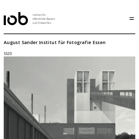
Institut für
öffentliche Bauten
und Entwerfen
Institut
August Sander Institut für Fotografie Essen
SS20
Aktuelles
Entwurf
Seminar
Abschlussarbeiten
Grundlehre