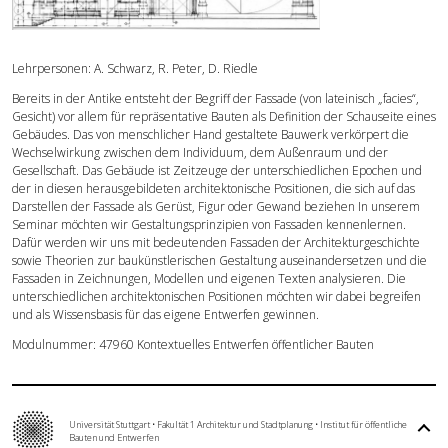
Forschung
Lehrpersonen: A. Schwarz, R. Peter, D. Riedle
Publikationen
Bereits in der Antike entsteht der Begriff der Fassade (von lateinisch „facies“,
Gesicht) vor allem für repräsentative Bauten als Definition der Schauseite eines
Gebäudes. Das von menschlicher Hand gestaltete Bauwerk verkörpert die
Kontakt
Wechselwirkung zwischen dem Individuum, dem Außenraum und der
Gesellschaft. Das Gebäude ist Zeitzeuge der unterschiedlichen Epochen und
der in diesen herausgebildeten architektonische Positionen, die sich auf das
Darstellen der Fassade als Gerüst, Figur oder Gewand beziehen In unserem
Seminar möchten wir Gestaltungsprinzipien von Fassaden kennenlernen.
Dafür werden wir uns mit bedeutenden Fassaden der Architekturgeschichte
sowie Theorien zur baukünstlerischen Gestaltung auseinandersetzen und die
Fassaden in Zeichnungen, Modellen und eigenen Texten analysieren. Die
unterschiedlichen architektonischen Positionen möchten wir dabei begreifen
und als Wissensbasis für das eigene Entwerfen gewinnen.
Modulnummer: 47960 Kontextuelles Entwerfen öffentlicher Bauten
Universität Stuttgart
•
Fakultät 1 Architektur und Stadtplanung
•
Institut für öffentliche
Bauten und Entwerfen