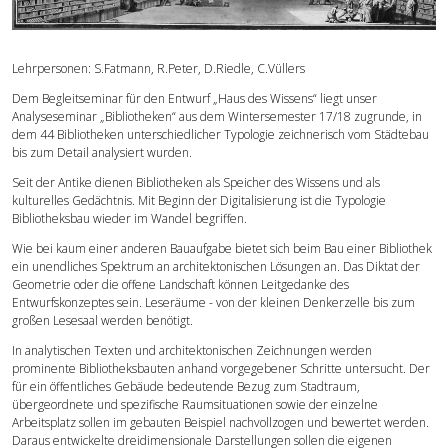
Forschung
Lehrpersonen: S.Fatmann, R.Peter, D.Riedle, C.Vüllers
Publikationen
Dem Begleitseminar für den Entwurf „Haus des Wissens“ liegt unser
Analyseseminar „Bibliotheken“ aus dem Wintersemester 17/18 zugrunde, in
dem 44 Bibliotheken unterschiedlicher Typologie zeichnerisch vom Städtebau
Kontakt
bis zum Detail analysiert wurden.
Seit der Antike dienen Bibliotheken als Speicher des Wissens und als
kulturelles Gedächtnis. Mit Beginn der Digitalisierung ist die Typologie
Bibliotheksbau wieder im Wandel begriffen.
Wie bei kaum einer anderen Bauaufgabe bietet sich beim Bau einer Bibliothek
ein unendliches Spektrum an architektonischen Lösungen an. Das Diktat der
Geometrie oder die offene Landschaft können Leitgedanke des
Entwurfskonzeptes sein. Leseräume - von der kleinen Denkerzelle bis zum
großen Lesesaal werden benötigt.
In analytischen Texten und architektonischen Zeichnungen werden
prominente Bibliotheksbauten anhand vorgegebener Schritte untersucht. Der
für ein öffentliches Gebäude bedeutende Bezug zum Stadtraum,
übergeordnete und spezifische Raumsituationen sowie der einzelne
Arbeitsplatz sollen im gebauten Beispiel nachvollzogen und bewertet werden.
Daraus entwickelte dreidimensionale Darstellungen sollen die eigenen