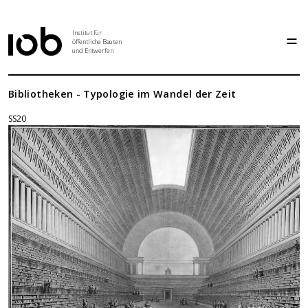
Institut für
öffentliche Bauten
und Entwerfen
Institut
Bibliotheken - Typologie im Wandel der Zeit
SS20
Aktuelles
Entwurf
Seminar
Abschlussarbeiten
Grundlehre