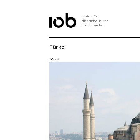
Institut für
öffentliche Bauten
und Entwerfen
Institut
Türkei
SS20
Aktuelles
Entwurf
Seminar
Abschlussarbeiten