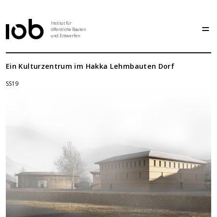
Institut für
öffentliche Bauten
und Entwerfen
Institut
Ein Kulturzentrum im Hakka Lehmbauten Dorf
SS19
Aktuelles
Entwurf
Seminar
Abschlussarbeiten
Grundlehre