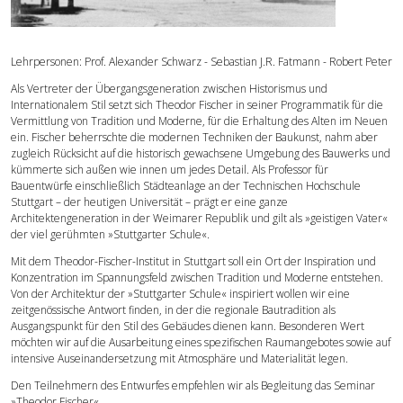
Forschung
Lehrpersonen: Prof. Alexander Schwarz - Sebastian J.R. Fatmann - Robert Peter
Publikationen
Als Vertreter der Übergangsgeneration zwischen Historismus und
Internationalem Stil setzt sich Theodor Fischer in seiner Programmatik für die
Vermittlung von Tradition und Moderne, für die Erhaltung des Alten im Neuen
Kontakt
ein. Fischer beherrschte die modernen Techniken der Baukunst, nahm aber
zugleich Rücksicht auf die historisch gewachsene Umgebung des Bauwerks und
kümmerte sich außen wie innen um jedes Detail. Als Professor für
Bauentwürfe einschließlich Städteanlage an der Technischen Hochschule
Stuttgart – der heutigen Universität – prägt er eine ganze
Architektengeneration in der Weimarer Republik und gilt als »geistigen Vater«
der viel gerühmten »Stuttgarter Schule«.
Mit dem Theodor-Fischer-Institut in Stuttgart soll ein Ort der Inspiration und
Konzentration im Spannungsfeld zwischen Tradition und Moderne entstehen.
Von der Architektur der »Stuttgarter Schule« inspiriert wollen wir eine
zeitgenössische Antwort finden, in der die regionale Bautradition als
Ausgangspunkt für den Stil des Gebäudes dienen kann. Besonderen Wert
möchten wir auf die Ausarbeitung eines spezifischen Raumangebotes sowie auf
intensive Auseinandersetzung mit Atmosphäre und Materialität legen.
Den Teilnehmern des Entwurfes empfehlen wir als Begleitung das Seminar
»Theodor Fischer«.