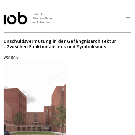
Institut für
öffentliche Bauten
und Entwerfen
Institut
Unschuldsvermutung in der Gefängnisarchitektur
- Zwischen Funktionalismus und Symbolismus
WS18/19
Aktuelles
Entwurf
Seminar
Abschlussarbeiten
Grundlehre