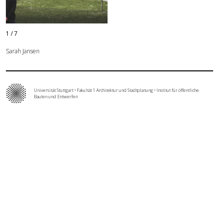
Forschung
1
/
7
Publikationen
Sarah Jansen
Kontakt
Universität Stuttgart
•
Fakultät 1 Architektur und Stadtplanung
•
Institut für öffentliche
Bauten und Entwerfen