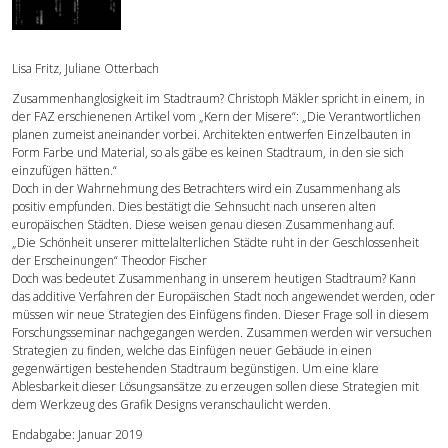
Forschung
Lisa Fritz, Juliane Otterbach
Publikationen
Zusammenhanglosigkeit im Stadtraum? Christoph Mäkler spricht in einem, in
der FAZ erschienenen Artikel vom „Kern der Misere“: „Die Verantwortlichen
planen zumeist aneinander vorbei. Architekten entwerfen Einzelbauten in
Kontakt
Form Farbe und Material, so als gäbe es keinen Stadtraum, in den sie sich
einzufügen hätten.“
Doch in der Wahrnehmung des Betrachters wird ein Zusammenhang als
positiv empfunden. Dies bestätigt die Sehnsucht nach unseren alten
europäischen Städten. Diese weisen genau diesen Zusammenhang auf.
„Die Schönheit unserer mittelalterlichen Städte ruht in der Geschlossenheit
der Erscheinungen“ Theodor Fischer
Doch was bedeutet Zusammenhang in unserem heutigen Stadtraum? Kann
das additive Verfahren der Europäischen Stadt noch angewendet werden, oder
müssen wir neue Strategien des Einfügens finden. Dieser Frage soll in diesem
Forschungsseminar nachgegangen werden. Zusammen werden wir versuchen
Strategien zu finden, welche das Einfügen neuer Gebäude in einen
gegenwärtigen bestehenden Stadtraum begünstigen. Um eine klare
Ablesbarkeit dieser Lösungsansätze zu erzeugen sollen diese Strategien mit
dem Werkzeug des Grafik Designs veranschaulicht werden.
Endabgabe: Januar 2019