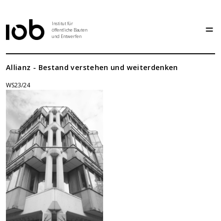
Institut für
öffentliche Bauten
und Entwerfen
Institut
Allianz - Bestand verstehen und weiterdenken
WS23/24
Aktuelles
Entwurf
Seminar
Abschlussarbeiten
Grundlehre