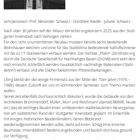
Forschung
Lehrpersonen: Prof. Alexander Schwarz - Dorothee Riedle - Juliane Schwarz
Publikationen
Nach über 30 Jahren will der Allianz Versicherungskonzern 2025 aus der Stutt-
garter Innenstadt nach Vaihingen ziehen.
Für den nicht unumstrittenen Neubau mussten bereits sechs bestehende
Kontakt
Wohnhäuser weichen und eine für das Stadtklima bedeutende Kaltluftschneise
mit bis zu 17 Stockwerken verbaut werden. Die höchste „Platin“-Zertifizierung
durch die Deutsche Gesellschaft für Nachhaltiges Bauen (DGNB) wird wohl den-
noch erreicht, schließlich werden hauptsächlich nachhaltige Materialien (Stahl-
beton?) verbaut und alle Dächer bekommen Photovoltaikanlagen...
Übrig bleibt der derzeitige Firmensitz aus der Mitte der 70er-Jahre (1976 –
1988), dessen Zukunft wir uns im kommenden Semester zum Thema machen
wollen.
Seinerzeit ebenfalls durchaus kritisch diskutiert, wurde das Gebäude von den
Architekten Brümmendorf, Müller, Murr und Reichmann (damals BMMR, heute
arc|ass) als wichtiges Bauteil einer umfassenden städtebaulichen Neuorganisa-
tion am südöstlichen Rand der Stuttgarter Innenstadt geplant. Im Ensemble
mit einigen historischen Baudenkmälern, deren Blockrand
wiederaufgenommen werden sollte, steht auf einen Schlag eine enorme
Baumasse, innerstädtisch bestens angebunden und baulich durchaus gesund
zur Verfügung.