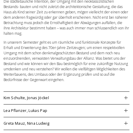
Die städtebauliche Intention, der Umgang mit den neoklassizistischen
Bestands- bauten und nicht zuletzt die architektonische Gestaltung, die das
Haus als Kind seiner Zeit zu erkennen geben, mögen vielleicht der einen oder
dem anderen fragwürdig oder gar überholt erscheinen. Nicht erst bei näherer
Betrachtung muss jedoch die Ernsthaftigkeit der Abwägungen auffallen, die
ihre Architektur bestimmt haben – was auch immer man schlussendlich von ihr
halten mag.
In unserem Semester geht es um räumliche und funktionale Konzepte für
Erhalt und Erweiterung des 70er-Jahre Zeitzeugen; um einen respektvollen
Umgang mit dem schon denkmalgeschützten Bestand und dem noch neu
einzuordnenden, verwaisten Verwaltungsbau der Allianz. Was bietet uns der
Bestand und wie können wir den Bau bestmöglich für eine zukünftige Nutzung
umdenken und neu verstehen? Wir wollen die vielfältigen Möglichkeiten des
Weiterbauens, des Umbaus oder der Ergänzung prüfen und so auf die
Bedürfnisse der Gegenwart eingehen.
Kim Schulte, Jonas Jöckel
Lea Pflanzer, Lukas Pap
Greta Mauz, Nina Ludwig