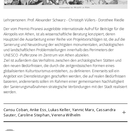
Forschung
Lehrpersonen: Prof. Alexander Schwarz - Christoph Vüllers - Dorothee Riedle
Publikationen
Der vom Premio Piranesi ausgelobte internationale Aufruf für Beiträge für die
Akropolis von Athen, ist als wissenschaftliche Beratung konzipiert, deren
Hauptziel die Ausarbeitung einer Reihe von Projektvorschlägen ist, die auf die
Kontakt
Sanierung und Neuordnung der wichtigsten monumentalen, archäologischen
und landschaftlichen Problemstellungen innerhalb des Perimeters der
UNESCO -Pufferzone im Zentrum von Athen abzielen.
Ziel ist außerdem das Verhältnis zwischen den archäologischen Stätten und
den neuen Bedürfnissen, die durch die zeitgenössischen Formen eines
globalisierten Kulturtourismus entstehen, zu definieren. Einerseits soll ein
Angebot von Dienstleistungen geschaffen werden, die auf realen Bedürfnissen
basieren, andererseits sollen im Rahmen einer gemeinsamen Nachhaltigkeit
der Sanierungsmaßnahmen strategische Verbindungen mit der Stadt realisiert
werden.
Cansu Coban, Anke Ess, Lukas Keller, Yannic Marx, Cassandra
Sauter, Caroline Stephan, Verena Wilhelm