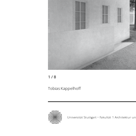
Grundlehre
Forschung
Publikationen
Kontakt
1
/
8
Tobias Kappelhoff
Universität Stuttgart
•
Fakultät 1 Architektur u