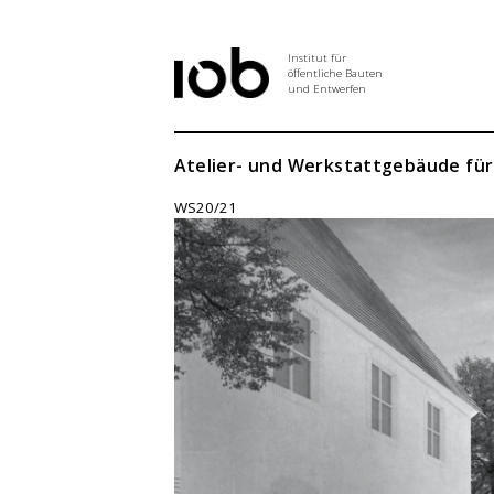
Institut für
öffentliche Bauten
und Entwerfen
Institut
Atelier- und Werkstattgebäude für 
WS20/21
Aktuelles
Entwurf
Seminar
Abschlussarbeiten